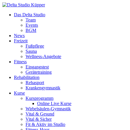
Das Delta Studio
Team
Events
BGM
News
Freizeit
Fußpflege
Sauna
Wellness-Angebote
Fitness
Eingangstest
Gerätetraining
Rehabilitation
Rehasport
Krankengymnastik
Kurse
Kursprogramm
Online Live Kurse
Wirbelsäulen-Gymnastik
Vital & Gesund
Vital & Sicher
Fit & Aktiv im Studio
Fitness-Hour