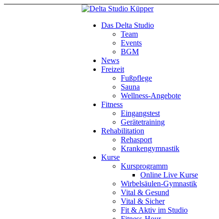
Das Delta Studio
Team
Events
BGM
News
Freizeit
Fußpflege
Sauna
Wellness-Angebote
Fitness
Eingangstest
Gerätetraining
Rehabilitation
Rehasport
Krankengymnastik
Kurse
Kursprogramm
Online Live Kurse
Wirbelsäulen-Gymnastik
Vital & Gesund
Vital & Sicher
Fit & Aktiv im Studio
Fitness-Hour