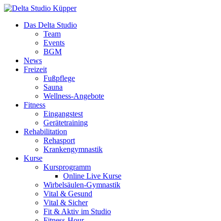
Das Delta Studio
Team
Events
BGM
News
Freizeit
Fußpflege
Sauna
Wellness-Angebote
Fitness
Eingangstest
Gerätetraining
Rehabilitation
Rehasport
Krankengymnastik
Kurse
Kursprogramm
Online Live Kurse
Wirbelsäulen-Gymnastik
Vital & Gesund
Vital & Sicher
Fit & Aktiv im Studio
Fitness-Hour