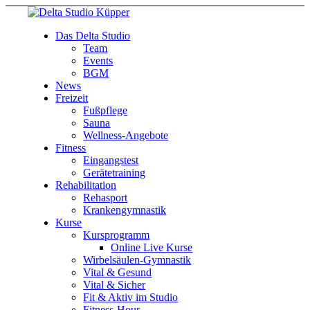
Das Delta Studio
Team
Events
BGM
News
Freizeit
Fußpflege
Sauna
Wellness-Angebote
Fitness
Eingangstest
Gerätetraining
Rehabilitation
Rehasport
Krankengymnastik
Kurse
Kursprogramm
Online Live Kurse
Wirbelsäulen-Gymnastik
Vital & Gesund
Vital & Sicher
Fit & Aktiv im Studio
Fitness-Hour