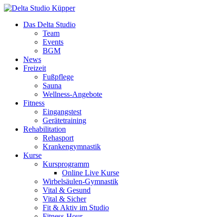
Das Delta Studio
Team
Events
BGM
News
Freizeit
Fußpflege
Sauna
Wellness-Angebote
Fitness
Eingangstest
Gerätetraining
Rehabilitation
Rehasport
Krankengymnastik
Kurse
Kursprogramm
Online Live Kurse
Wirbelsäulen-Gymnastik
Vital & Gesund
Vital & Sicher
Fit & Aktiv im Studio
Fitness-Hour