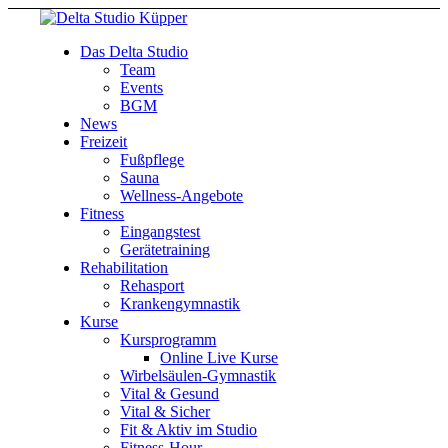
Das Delta Studio
Team
Events
BGM
News
Freizeit
Fußpflege
Sauna
Wellness-Angebote
Fitness
Eingangstest
Gerätetraining
Rehabilitation
Rehasport
Krankengymnastik
Kurse
Kursprogramm
Online Live Kurse
Wirbelsäulen-Gymnastik
Vital & Gesund
Vital & Sicher
Fit & Aktiv im Studio
Fitness-Hour