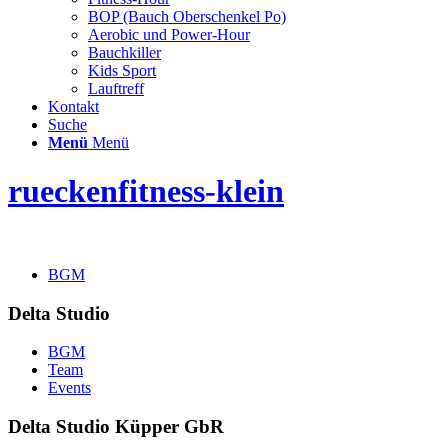
BOP (Bauch Oberschenkel Po)
Aerobic und Power-Hour
Bauchkiller
Kids Sport
Lauftreff
Kontakt
Suche
Menü
Menü
rueckenfitness-klein
BGM
Delta Studio
BGM
Team
Events
Delta Studio Küpper GbR