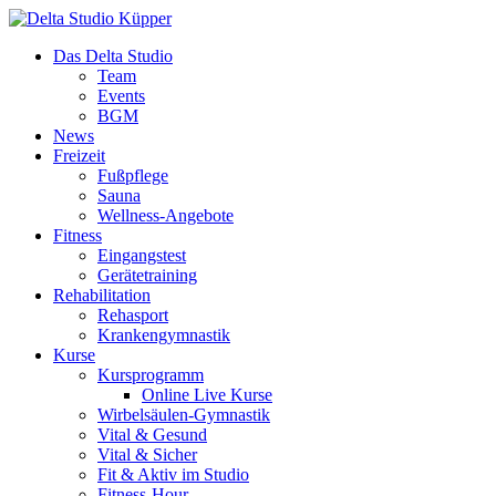
Das Delta Studio
Team
Events
BGM
News
Freizeit
Fußpflege
Sauna
Wellness-Angebote
Fitness
Eingangstest
Gerätetraining
Rehabilitation
Rehasport
Krankengymnastik
Kurse
Kursprogramm
Online Live Kurse
Wirbelsäulen-Gymnastik
Vital & Gesund
Vital & Sicher
Fit & Aktiv im Studio
Fitness-Hour