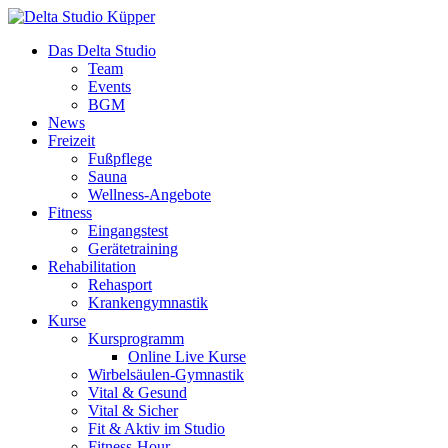
Das Delta Studio
Team
Events
BGM
News
Freizeit
Fußpflege
Sauna
Wellness-Angebote
Fitness
Eingangstest
Gerätetraining
Rehabilitation
Rehasport
Krankengymnastik
Kurse
Kursprogramm
Online Live Kurse
Wirbelsäulen-Gymnastik
Vital & Gesund
Vital & Sicher
Fit & Aktiv im Studio
Fitness-Hour