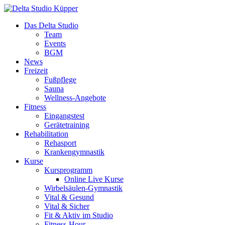
Das Delta Studio
Team
Events
BGM
News
Freizeit
Fußpflege
Sauna
Wellness-Angebote
Fitness
Eingangstest
Gerätetraining
Rehabilitation
Rehasport
Krankengymnastik
Kurse
Kursprogramm
Online Live Kurse
Wirbelsäulen-Gymnastik
Vital & Gesund
Vital & Sicher
Fit & Aktiv im Studio
Fitness-Hour